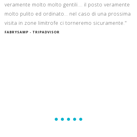
veramente molto molto gentili.... il posto veramente
st
)
molto pulito ed ordinato... nel caso di una prossima
c
visita in zone limitrofe ci torneremo sicuramente."
c
L
FABRYSAMP - TRIPADVISOR
p
r
s
l
co
LU