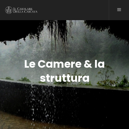
HOME
LE CAMERE
PRENOTA
Le Camere & la
CONTATTI
struttura